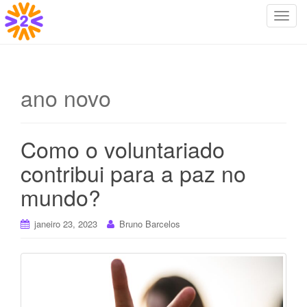
T
o
g
g
l
ano novo
e
n
a
Como o voluntariado
v
i
contribui para a paz no
g
mundo?
a
t
i
janeiro 23, 2023
Bruno Barcelos
o
n