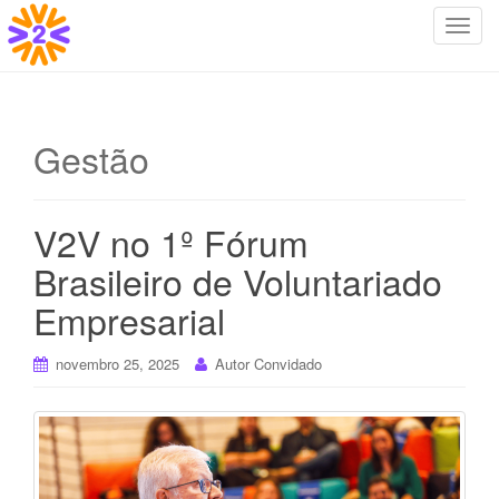
T
o
g
g
l
Gestão
e
n
a
V2V no 1º Fórum
v
i
Brasileiro de Voluntariado
g
Empresarial
a
t
i
novembro 25, 2025
Autor Convidado
o
n