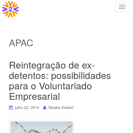
T
o
g
g
l
APAC
e
n
a
Reintegração de ex-
v
i
detentos: possibilidades
g
para o Voluntariado
a
t
Empresarial
i
o
julho 22, 2015
Natália Kelbert
n