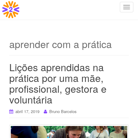
T
o
g
g
l
aprender com a prática
e
n
a
Lições aprendidas na
v
i
prática por uma mãe,
g
profissional, gestora e
a
t
voluntária
i
o
abril 17, 2019
Bruno Barcelos
n