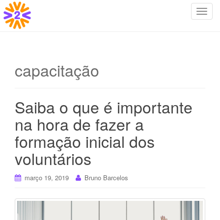
T
o
g
g
l
capacitação
e
n
a
Saiba o que é importante
v
i
na hora de fazer a
g
formação inicial dos
a
t
voluntários
i
o
março 19, 2019
Bruno Barcelos
n