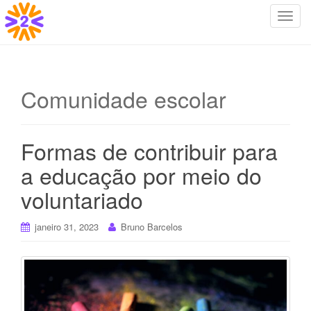
T
o
g
g
l
Comunidade escolar
e
n
a
Formas de contribuir para
v
i
a educação por meio do
g
voluntariado
a
t
i
janeiro 31, 2023
Bruno Barcelos
o
n