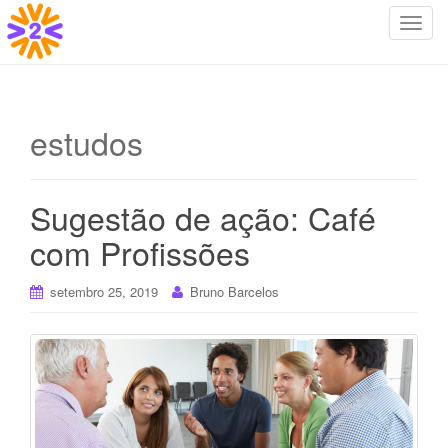
T
o
g
g
l
estudos
e
n
a
Sugestão de ação: Café
v
i
com Profissões
g
a
setembro 25, 2019
Bruno Barcelos
t
i
o
n