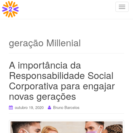
T
o
g
g
l
geração Millenial
e
n
a
A importância da
v
i
Responsabilidade Social
g
Corporativa para engajar
a
t
novas gerações
i
o
outubro 19, 2020
Bruno Barcelos
n