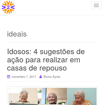
T
o
g
g
l
ideais
e
n
a
Idosos: 4 sugestões de
v
i
ação para realizar em
g
casas de repouso
a
t
i
novembro 7, 2017
Bruno Ayres
o
n