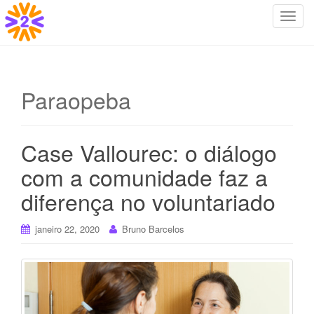
T
o
g
g
l
Paraopeba
e
n
a
Case Vallourec: o diálogo
v
i
com a comunidade faz a
g
diferença no voluntariado
a
t
i
janeiro 22, 2020
Bruno Barcelos
o
n