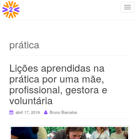
T
o
g
g
l
prática
e
n
a
Lições aprendidas na
v
i
prática por uma mãe,
g
profissional, gestora e
a
t
voluntária
i
o
abril 17, 2019
Bruno Barcelos
n