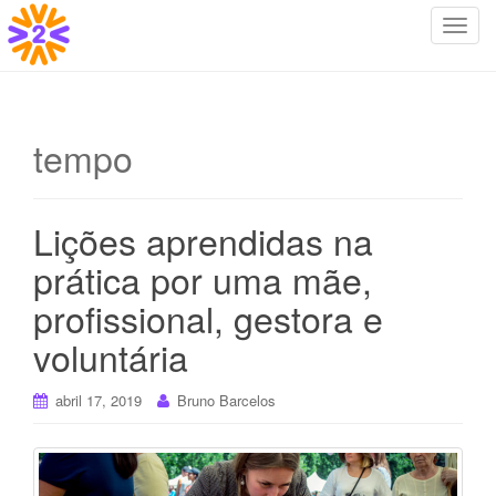
T
o
g
g
l
tempo
e
n
a
Lições aprendidas na
v
i
prática por uma mãe,
g
profissional, gestora e
a
t
voluntária
i
o
abril 17, 2019
Bruno Barcelos
n