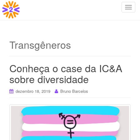
T
o
g
g
l
Transgêneros
e
n
a
Conheça o case da IC&A
v
i
sobre diversidade
g
a
dezembro 18, 2019
Bruno Barcelos
t
i
o
n