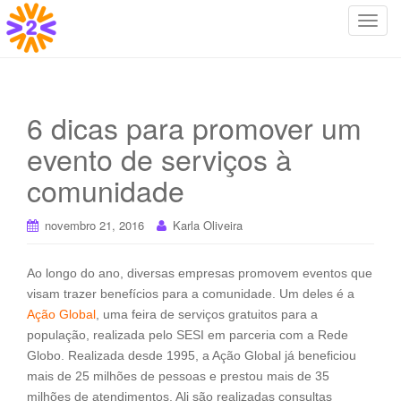
T
o
g
g
l
6 dicas para promover um
e
evento de serviços à
n
a
comunidade
v
i
novembro 21, 2016
Karla Oliveira
g
a
t
Ao longo do ano, diversas empresas promovem eventos que
i
visam trazer benefícios para a comunidade. Um deles é a
o
Ação Global
, uma feira de serviços gratuitos para a
n
população, realizada pelo SESI em parceria com a Rede
Globo. Realizada desde 1995, a Ação Global já beneficiou
mais de 25 milhões de pessoas e prestou mais de 35
milhões de atendimentos. Ali são realizadas consultas