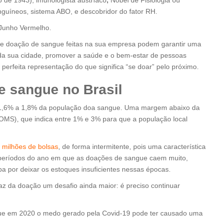
o de 1943), imunologista austríaco
,
Nobel de Fisiologia ou
nguíneos, sistema ABO, e descobridor do fator RH.
 Junho Vermelho.
 de doação de sangue feitas na sua empresa podem garantir uma
da sua cidade, promover a saúde e o bem-estar de pessoas
perfeita representação do que significa “se doar” pelo próximo.
e sangue no Brasil
 1,6% a 1,8% da população doa sangue. Uma margem abaixo da
MS), que indica entre 1% e 3% para que a população local
 milhões de bolsas
, de forma intermitente, pois uma característica
á períodos do ano em que as doações de sangue caem muito,
a por deixar os estoques insuficientes nessas épocas.
az da doação um desafio ainda maior: é preciso continuar
e em 2020 o medo gerado pela Covid-19 pode ter causado uma