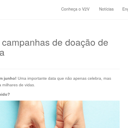
Conheça o V2V
Notícias
En
ar campanhas de doação de
a
m junho!
Uma importante data que não apenas celebra, mas
a milhares de vidas.
hido?