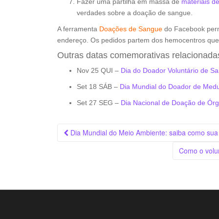
Fazer uma partilha em massa de
materiais d
verdades sobre a doação de sangue.
A ferramenta
Doações de Sangue
do Facebook permi
endereço. Os pedidos partem dos hemocentros que 
Outras datas comemorativas relacionada
Nov 25 QUI –
Dia do Doador Voluntário de S
Set 18 SÁB –
Dia Mundial do Doador de Med
Set 27 SEG –
Dia Nacional de Doação de Ór
Navegação
Dia Mundial do Meio Ambiente: saiba como sua 
da
Como o volun
Postagem