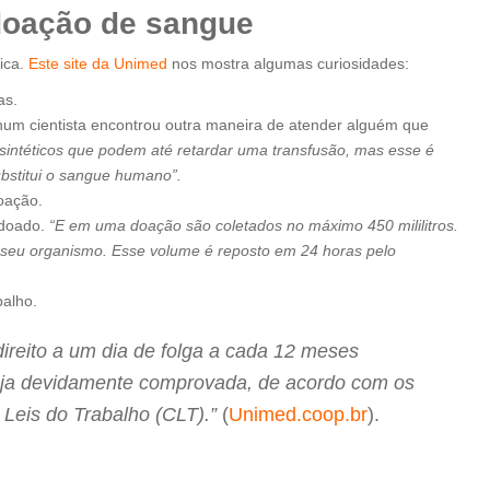
 doação de sangue
ica.
Este site da Unimed
nos mostra algumas curiosidades:
as.
nhum cientista encontrou outra maneira de atender alguém que
sintéticos que podem até retardar uma transfusão, mas esse é
ubstitui o sangue humano”.
oação.
 doado.
“E em uma doação são coletados no máximo 450 mililitros.
seu organismo. Esse volume é reposto em 24 horas pelo
balho.
ireito a um dia de folga a cada 12 meses
eja devidamente comprovada, de acordo com os
Leis do Trabalho (CLT).”
(
Unimed.coop.br
).