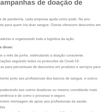
 campanhas de doação de
os de pandemia, cada empresa ajuda como pode. No ano
tis para quem iria doar sangue. Outras oferecem descontos em
dores e organizando toda a logística da ação.
s dicas:
nte o mês de junho, estimulando a doação consciente.
doações seguindo todos os protocolos da Covid-19.
as para percentuais de descontos em produtos e serviços para
ento junto aos profissionais dos bancos de sangue, e outros
s agradecendo aos outros doadores ou mesmo convidando mais
periência e de como o processo é seguro.
 enviem mensagem de apoio aos profissionais da saúde,
das.