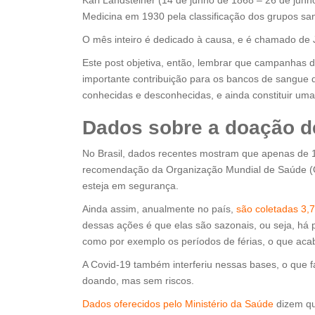
Karl Landsteiner (14 de junho de 1868 – 26 de junh
Medicina em 1930 pela classificação dos grupos sa
O mês inteiro é dedicado à causa, e é chamado de
Este post objetiva, então, lembrar que campanhas
importante contribuição para os bancos de sangue 
conhecidas e desconhecidas, e ainda constituir uma 
Dados sobre a doação d
No Brasil, dados recentes mostram que apenas de
recomendação da Organização Mundial de Saúde (O
esteja em segurança.
Ainda assim, anualmente no país,
são coletadas 3,7
dessas ações é que elas são sazonais, ou seja, h
como por exemplo os períodos de férias, o que acab
A Covid-19 também interferiu nessas bases, o que f
doando, mas sem riscos.
Dados oferecidos pelo Ministério da Saúde
dizem qu