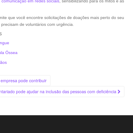
e comunicação em redes sociais
, sensibilizando para os mitos e as
te que você encontre solicitações de doações mais perto do seu
precisam de voluntários com urgência.
s
angue
ula Óssea
gãos
empresa pode contribuir
tariado pode ajudar na inclusão das pessoas com deficiência