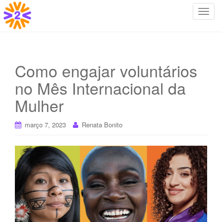
T
o
g
g
l
Como engajar voluntários
e
no Mês Internacional da
n
a
Mulher
v
i
março 7, 2023
Renata Bonito
g
a
t
i
o
n