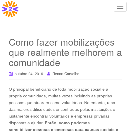
T
o
g
g
l
Como fazer mobilizações
e
que realmente melhorem a
n
a
comunidade
v
i
outubro 24, 2016
Renan Carvalho
g
a
t
O principal beneficiário de toda mobilização social é a
i
própria comunidade, muitas vezes incluindo as próprias
o
pessoas que atuaram como voluntárias. No entanto, uma
n
das maiores dificuldades encontradas pelas instituições é
justamente encontrar voluntários e empresas privadas
dispostas a ajudar.
Então, como podemos
sensibilizar pessoas e empresas para causas sociais e