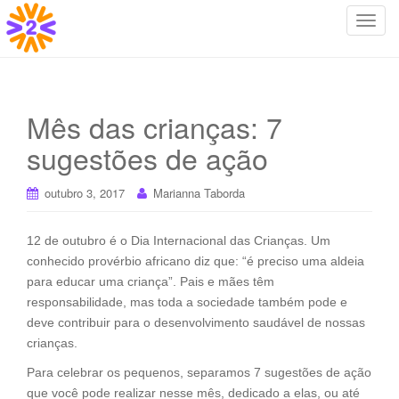
T
o
g
g
l
Mês das crianças: 7
e
sugestões de ação
n
a
v
outubro 3, 2017
Marianna Taborda
i
g
12 de outubro é o Dia Internacional das Crianças. Um
a
conhecido provérbio africano diz que: “é preciso uma aldeia
t
para educar uma criança”. Pais e mães têm
i
responsabilidade, mas toda a sociedade também pode e
o
deve contribuir para o desenvolvimento saudável de nossas
n
crianças.
Para celebrar os pequenos, separamos 7 sugestões de ação
que você pode realizar nesse mês, dedicado a elas, ou até