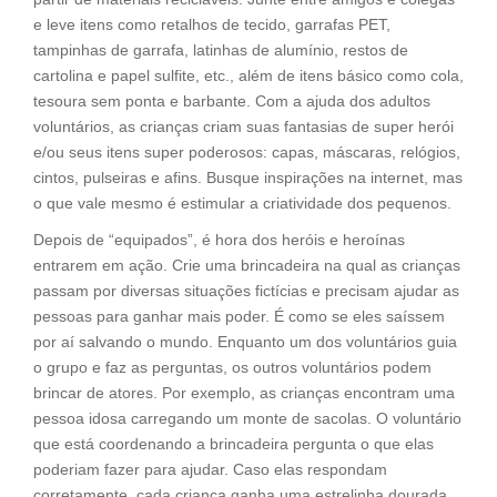
e leve itens como retalhos de tecido, garrafas PET,
tampinhas de garrafa, latinhas de alumínio, restos de
cartolina e papel sulfite, etc., além de itens básico como cola,
tesoura sem ponta e barbante. Com a ajuda dos adultos
voluntários, as crianças criam suas fantasias de super herói
e/ou seus itens super poderosos: capas, máscaras, relógios,
cintos, pulseiras e afins. Busque inspirações na internet, mas
o que vale mesmo é estimular a criatividade dos pequenos.
Depois de “equipados”, é hora dos heróis e heroínas
entrarem em ação. Crie uma brincadeira na qual as crianças
passam por diversas situações fictícias e precisam ajudar as
pessoas para ganhar mais poder. É como se eles saíssem
por aí salvando o mundo. Enquanto um dos voluntários guia
o grupo e faz as perguntas, os outros voluntários podem
brincar de atores. Por exemplo, as crianças encontram uma
pessoa idosa carregando um monte de sacolas. O voluntário
que está coordenando a brincadeira pergunta o que elas
poderiam fazer para ajudar. Caso elas respondam
corretamente, cada criança ganha uma estrelinha dourada