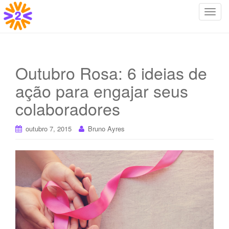
T
o
g
g
l
Outubro Rosa: 6 ideias de
e
ação para engajar seus
n
a
colaboradores
v
i
outubro 7, 2015
Bruno Ayres
g
a
t
i
o
n