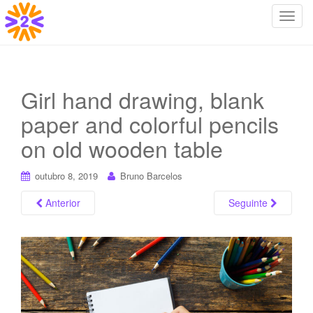
T
o
g
g
l
Girl hand drawing, blank
e
paper and colorful pencils
n
a
on old wooden table
v
i
outubro 8, 2019
Bruno Barcelos
g
a
Anterior
Seguinte
t
i
o
n