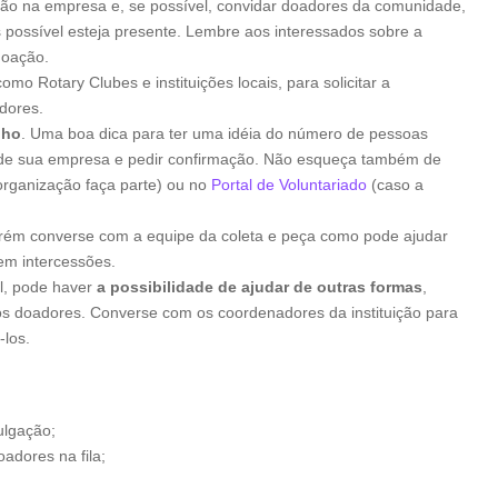
ção na empresa e, se possível, convidar doadores da comunidade,
 possível esteja presente. Lembre aos interessados sobre a
doação.
como Rotary Clubes e instituições locais, para solicitar a
dores.
lho
. Uma boa dica para ter uma idéia do número de pessoas
et de sua empresa e pedir confirmação. Não esqueça também de
organização faça parte) ou no
Portal de Voluntariado
(caso a
orém converse com a equipe da coleta e peça como pode ajudar
em intercessões.
l, pode haver
a possibilidade de ajudar de outras formas
,
os doadores. Converse com os coordenadores da instituição para
-los.
ulgação;
oadores na fila;