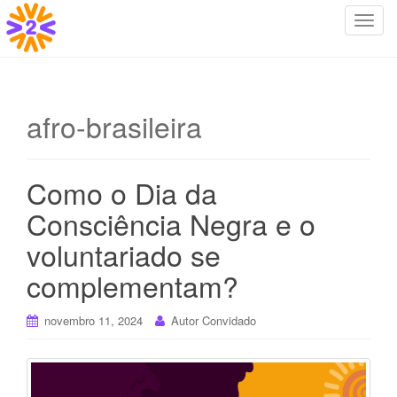
T
o
g
g
l
afro-brasileira
e
n
a
Como o Dia da
v
i
Consciência Negra e o
g
voluntariado se
a
t
complementam?
i
o
novembro 11, 2024
Autor Convidado
n