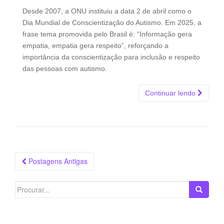
Desde 2007, a ONU instituiu a data 2 de abril como o
Dia Mundial de Conscientização do Autismo. Em 2025, a
frase tema promovida pelo Brasil é: “Informação gera
empatia, empatia gera respeito”, reforçando a
importância da conscientização para inclusão e respeito
das pessoas com autismo.
Continuar lendo
Navegação
Postagens Antigas
das
Postagens
Search
for: