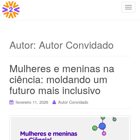
T
o
g
g
l
Autor:
Autor Convidado
e
n
a
Mulheres e meninas na
v
i
ciência: moldando um
g
futuro mais inclusivo
a
t
i
fevereiro 11, 2026
Autor Convidado
o
n