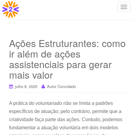
T
o
g
g
l
Ações Estruturantes: como
e
ir além de ações
n
a
assistenciais para gerar
v
i
mais valor
g
a
julho 8, 2025
Autor Convidado
t
i
A prática do voluntariado não se limita a padrões
o
específicos de atuação; pelo contrário, permite que a
n
criatividade faça parte das ações. Contudo, podemos
fundamentar a atuação voluntária em dois modelos