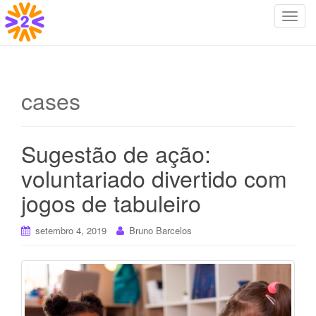
T
o
g
g
l
cases
e
n
a
Sugestão de ação:
v
i
voluntariado divertido com
g
jogos de tabuleiro
a
t
i
setembro 4, 2019
Bruno Barcelos
o
n