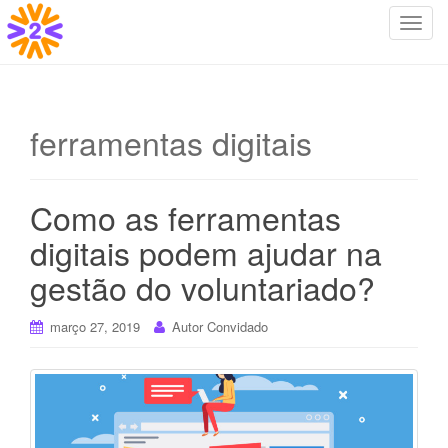
T
o
g
g
l
ferramentas digitais
e
n
a
Como as ferramentas
v
i
digitais podem ajudar na
g
gestão do voluntariado?
a
t
i
março 27, 2019
Autor Convidado
o
n