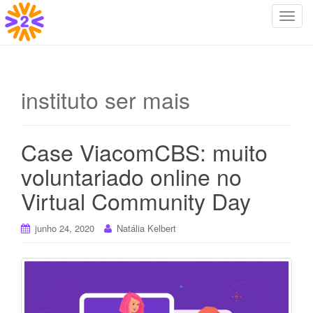
T
o
g
g
l
instituto ser mais
e
n
a
Case ViacomCBS: muito
v
i
voluntariado online no
g
Virtual Community Day
a
t
i
junho 24, 2020
Natália Kelbert
o
n