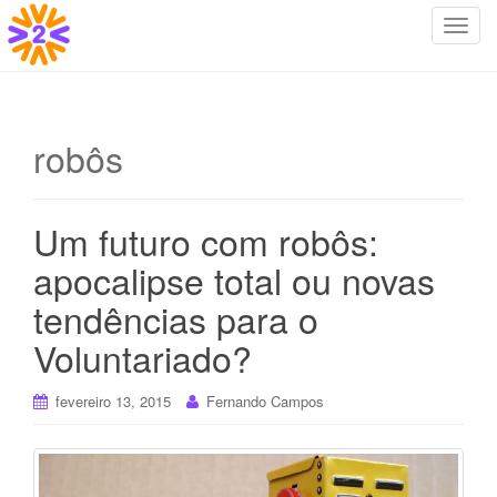
T
o
g
g
l
robôs
e
n
a
Um futuro com robôs:
v
i
apocalipse total ou novas
g
tendências para o
a
t
Voluntariado?
i
o
fevereiro 13, 2015
Fernando Campos
n