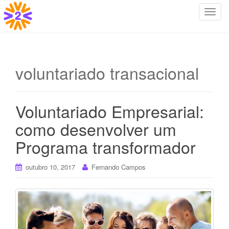
T
o
g
g
l
voluntariado transacional
e
n
a
Voluntariado Empresarial:
v
i
como desenvolver um
g
Programa transformador
a
t
i
outubro 10, 2017
Fernando Campos
o
n