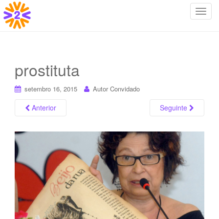
T
o
g
g
l
prostituta
e
n
setembro 16, 2015
Autor Convidado
a
v
Anterior
Seguinte
i
g
a
t
i
o
n