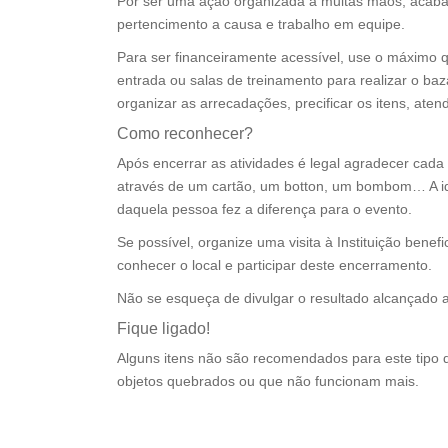
Por ser uma ação organizada a muitas mãos, acaba
pertencimento a causa e trabalho em equipe.
Para ser financeiramente acessível, use o máximo q
entrada ou salas de treinamento para realizar o baz
organizar as arrecadações, precificar os itens, atend
Como reconhecer?
Após encerrar as atividades é legal agradecer cada
através de um cartão, um botton, um bombom… A id
daquela pessoa fez a diferença para o evento.
Se possível, organize uma visita à Instituição benef
conhecer o local e participar deste encerramento.
Não se esqueça de divulgar o resultado alcançado 
Fique ligado!
Alguns itens não são recomendados para este tipo
objetos quebrados ou que não funcionam mais.