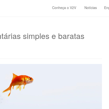
Conheça o V2V
Notícias
En
ntárias simples e baratas