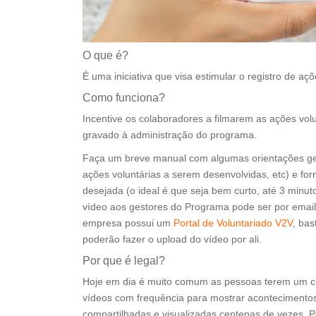
O que é?
É uma iniciativa que visa estimular o registro de aç
Como funciona?
Incentive os colaboradores a filmarem as ações vol
gravado à administração do programa.
Faça um breve manual com algumas orientações gerai
ações voluntárias a serem desenvolvidas, etc) e f
desejada (o ideal é que seja bem curto, até 3 minu
vídeo aos gestores do Programa pode ser por email
empresa possui um
Portal de Voluntariado V2V
, bas
poderão fazer o upload do vídeo por ali.
Por que é legal?
Hoje em dia é muito comum as pessoas terem um ce
vídeos com frequência para mostrar acontecimento
compartilhadas e visualizadas centenas de vezes. 