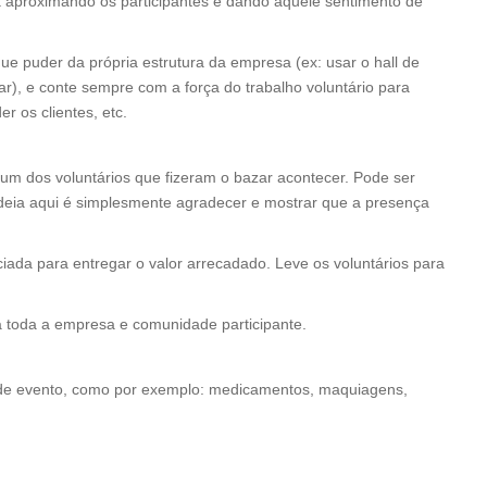
 aproximando os participantes e dando aquele sentimento de
ue puder da própria estrutura da empresa (ex: usar o hall de
ar), e conte sempre com a força do trabalho voluntário para
er os clientes, etc.
 um dos voluntários que fizeram o bazar acontecer. Pode ser
eia aqui é simplesmente agradecer e mostrar que a presença
iciada para entregar o valor arrecadado. Leve os voluntários para
a toda a empresa e comunidade participante.
 de evento, como por exemplo: medicamentos, maquiagens,