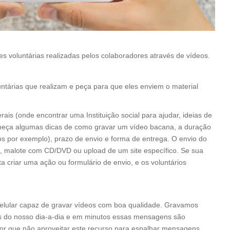
ões voluntárias realizadas pelos colaboradores através de vídeos.
untárias que realizam e peça para que eles enviem o material
s (onde encontrar uma Instituição social para ajudar, ideias de
orneça algumas dicas de como gravar um vídeo bacana, a duração
tos por exemplo), prazo de envio e forma de entrega. O envio do
, malote com CD/DVD ou upload de um site específico. Se sua
ta criar uma ação ou formulário de envio, e os voluntários
lular capaz de gravar vídeos com boa qualidade. Gravamos
s do nosso dia-a-dia e em minutos essas mensagens são
Por que não aproveitar este recurso para espalhar mensagens