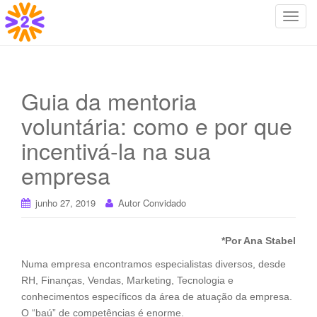
T
o
g
g
l
Guia da mentoria
e
voluntária: como e por que
n
a
incentivá-la na sua
v
i
empresa
g
a
junho 27, 2019
Autor Convidado
t
i
*Por Ana Stabel
o
n
Numa empresa encontramos especialistas diversos, desde
RH, Finanças, Vendas, Marketing, Tecnologia e
conhecimentos específicos da área de atuação da empresa.
O “baú” de competências é enorme.