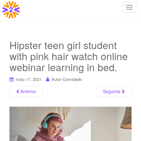
T
o
g
g
l
Hipster teen girl student
e
with pink hair watch online
n
a
webinar learning in bed.
v
i
maio 17, 2021
Autor Convidado
g
a
Anterior
Seguinte
t
i
o
n