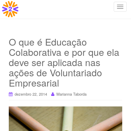
T
o
g
g
l
O que é Educação
e
Colaborativa e por que ela
n
a
deve ser aplicada nas
v
i
ações de Voluntariado
g
Empresarial
a
t
dezembro 22, 2014
Marianna Taborda
i
o
n