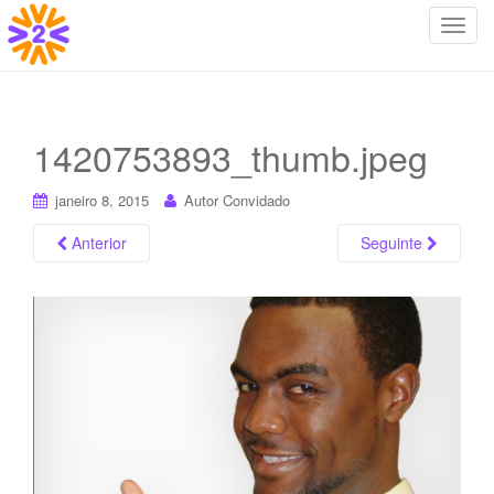
T
o
g
g
l
1420753893_thumb.jpeg
e
n
janeiro 8, 2015
Autor Convidado
a
v
Anterior
Seguinte
i
g
a
t
i
o
n