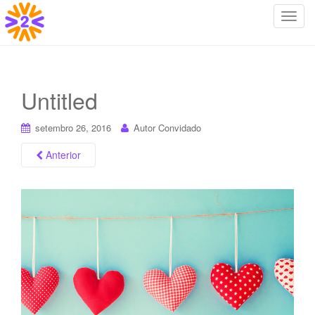
T
o
g
g
l
Untitled
e
n
setembro 26, 2016
Autor Convidado
a
v
Anterior
i
g
a
t
i
o
n