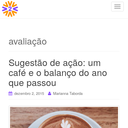
T
o
g
g
l
avaliação
e
n
a
Sugestão de ação: um
v
i
café e o balanço do ano
g
que passou
a
t
i
dezembro 2, 2015
Marianna Taborda
o
n