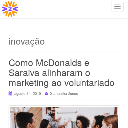
T
o
g
g
l
inovação
e
n
a
Como McDonalds e
v
i
Saraiva alinharam o
g
marketing ao voluntariado
a
t
i
agosto 14, 2019
Samantha Jones
o
n