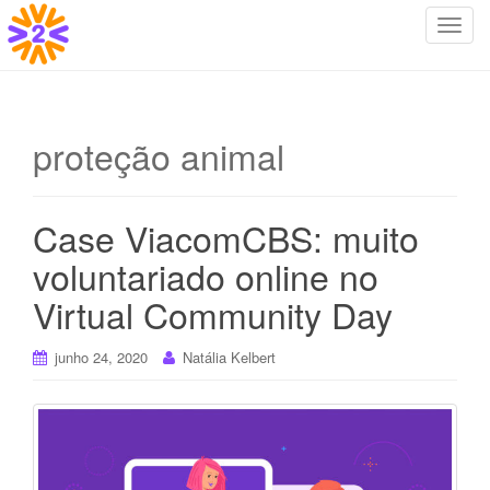
T
o
g
g
l
proteção animal
e
n
a
Case ViacomCBS: muito
v
i
voluntariado online no
g
Virtual Community Day
a
t
i
junho 24, 2020
Natália Kelbert
o
n