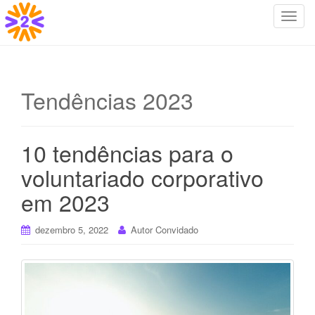
T
o
g
g
l
Tendências 2023
e
n
a
10 tendências para o
v
i
voluntariado corporativo
g
em 2023
a
t
i
dezembro 5, 2022
Autor Convidado
o
n