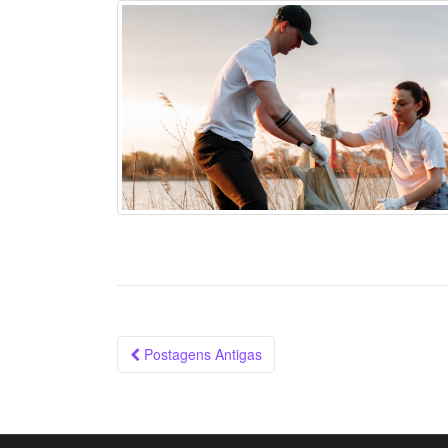
Navegação
Postagens Antigas
das
Postagens