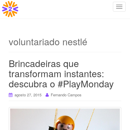
T
o
g
g
l
voluntariado nestlé
e
n
a
Brincadeiras que
v
i
transformam instantes:
g
descubra o #PlayMonday
a
t
i
agosto 27, 2015
Fernando Campos
o
n