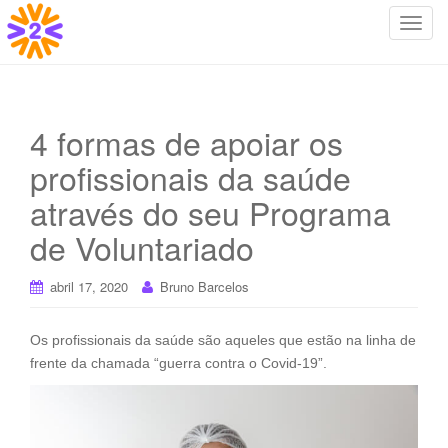
T
o
g
g
l
4 formas de apoiar os
e
profissionais da saúde
n
a
através do seu Programa
v
i
de Voluntariado
g
a
abril 17, 2020
Bruno Barcelos
t
i
Os profissionais da saúde são aqueles que estão na linha de
o
frente da chamada “guerra contra o Covid-19”.
n