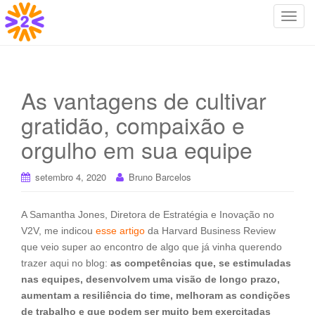
T
o
g
g
l
As vantagens de cultivar
e
gratidão, compaixão e
n
a
orgulho em sua equipe
v
i
setembro 4, 2020
Bruno Barcelos
g
a
t
A Samantha Jones, Diretora de Estratégia e Inovação no
i
V2V, me indicou
esse artigo
da Harvard Business Review
o
que veio super ao encontro de algo que já vinha querendo
n
trazer aqui no blog:
as competências que, se estimuladas
nas equipes, desenvolvem uma visão de longo prazo,
aumentam a resiliência do time, melhoram as condições
de trabalho e que podem ser muito bem exercitadas