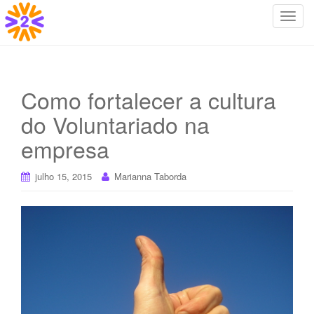
T
o
g
g
l
Como fortalecer a cultura
e
do Voluntariado na
n
a
empresa
v
i
julho 15, 2015
Marianna Taborda
g
a
t
i
o
n