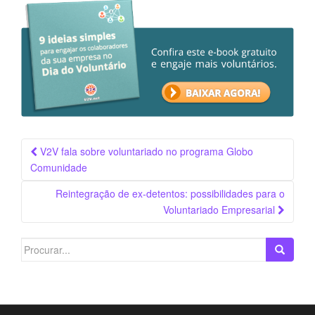
Navegação
V2V fala sobre voluntariado no programa Globo
da
Comunidade
Postagem
Reintegração de ex-detentos: possibilidades para o
Voluntariado Empresarial
Search
for: