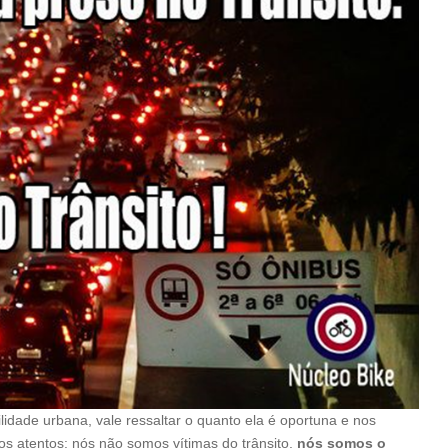
dade urbana, vale ressaltar o quanto ela é oportuna e nos
 atentos: nós não somos vítimas do trânsito,
nós somos o