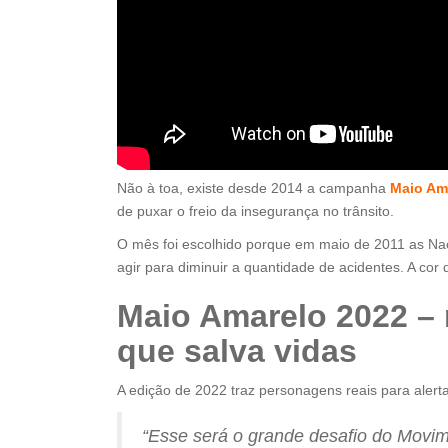
Não à toa, existe desde 2014 a campanha
Maio Am
de puxar o freio da insegurança no trânsito.
O mês foi escolhido porque em maio de 2011 as N
agir para diminuir a quantidade de acidentes. A co
Maio Amarelo 2022 –
que salva vidas
A edição de 2022 traz personagens reais para alerta
“Esse será o grande desafio do Movim