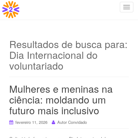
T
o
g
g
l
Resultados de busca para:
e
Dia Internacional do
n
a
voluntariado
v
i
g
Mulheres e meninas na
a
t
ciência: moldando um
i
futuro mais inclusivo
o
n
fevereiro 11, 2026
Autor Convidado