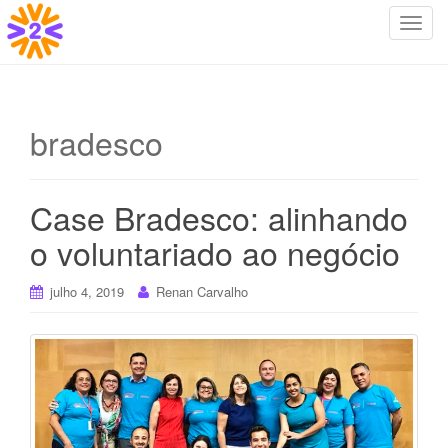
T
o
g
g
l
bradesco
e
n
a
Case Bradesco: alinhando
v
i
o voluntariado ao negócio
g
a
julho 4, 2019
Renan Carvalho
t
i
o
n