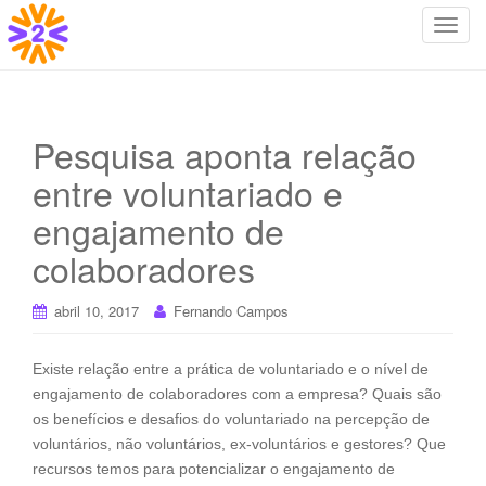
T
o
g
g
l
Pesquisa aponta relação
e
entre voluntariado e
n
a
engajamento de
v
i
colaboradores
g
a
abril 10, 2017
Fernando Campos
t
i
Existe relação entre a prática de voluntariado e o nível de
o
engajamento de colaboradores com a empresa? Quais são
n
os benefícios e desafios do voluntariado na percepção de
voluntários, não voluntários, ex-voluntários e gestores? Que
recursos temos para potencializar o engajamento de