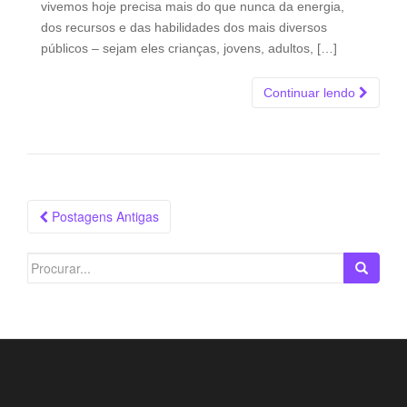
vivemos hoje precisa mais do que nunca da energia,
dos recursos e das habilidades dos mais diversos
públicos – sejam eles crianças, jovens, adultos, […]
Continuar lendo
Navegação
Postagens Antigas
das
Postagens
Search
for: