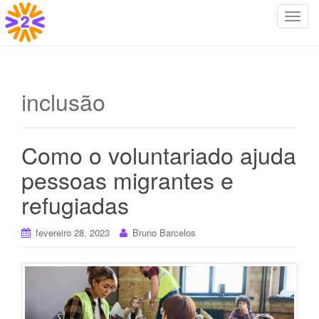
T
o
g
g
l
inclusão
e
n
a
Como o voluntariado ajuda
v
i
pessoas migrantes e
g
refugiadas
a
t
i
fevereiro 28, 2023
Bruno Barcelos
o
n